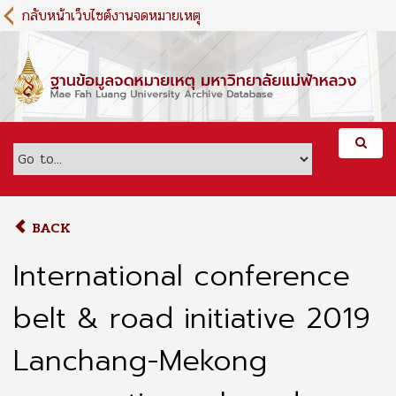
S
กลับหน้าเว็บไซต์งานจดหมายเหตุ
k
i
p
t
o
m
a
i
n
c
o
BACK
n
t
International conference
e
n
belt & road initiative 2019
t
Lanchang-Mekong