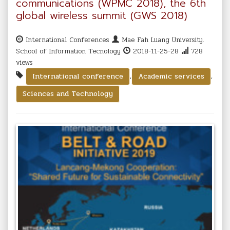
communications (WPMC 2018), the 6th
global wireless summit (GWS 2018)
International Conferences
Mae Fah Luang University.
School of Information Tecnology
2018-11-25-28
728
views
,
,
International conference
Academic services
Sciences and Technology