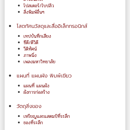
โปสเตอร์/ใบปลิว
สิ่งพิมพ์อื่นๆ
โสตทัศนวัสดุและสื่ออิเล็กทรอนิกส์
เทปบันทึกเสียง
ซีดี/ดีวิดี
วีดิทัศน์
ภาพนิ่ง
เพลงมหาวิทยาลัย
แผนที่ แผนผัง พิมพ์เขียว
แผนที่ แผนผัง
ผังการก่อสร้าง
วัตถุสิ่งของ
เหรียญและแสตมป์ที่ระลึก
ของที่ระลึก