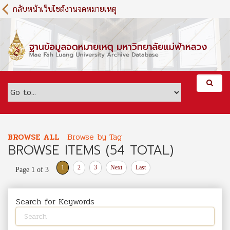
S
กลับหน้าเว็บไซต์งานจดหมายเหตุ
k
i
p
t
o
m
a
i
n
c
o
BROWSE ALL
Browse by Tag
n
BROWSE ITEMS (54 TOTAL)
t
e
1
2
3
Next
Last
Page 1 of 3
n
t
Search for Keywords