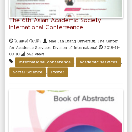
The 6th Asian Academic Society
International Conferreance
โปสเตอร์/ใบปลิว
Mae Fah Luang University. The Center
for Academic Services, Division of International
2018-11-
08-10
643 views
,
,
International conference
Academic services
,
Social Science
Poster