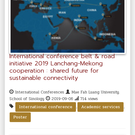
International conference belt & road
initiative 2019 Lanchang-Mekong
cooperation : shared future for
sustainable connectivity
International Conferences
Mae Fah Luang University.
School of Sinology
2019-09-06
714 views
,
,
International conference
Academic services
Poster