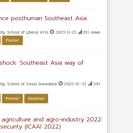
ence posthuman Southeast Asia
ty. School of Liberal Arts
2023-11-23
611 views
,
Poster
 shock: Southeast Asia way of
ty. School of Social Innovation
2022-12--21
591
,
,
Poster
Seminar
 agriculture and agro-industry 2022:
 security (ICAAI 2022)