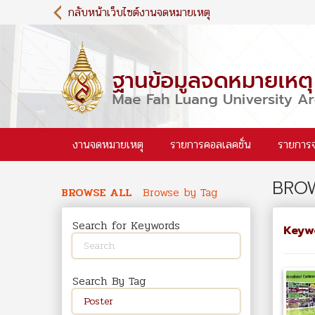
S
กลับหน้าเว็บไซต์งานจดหมายเหตุ
k
i
p
t
o
m
a
i
งานจดหมายเหตุ
รายการคอลเลคชั่น
รายการ
n
c
o
BROW
n
BROWSE ALL
Browse by Tag
t
e
Search for Keywords
Keyw
n
t
Search By Tag