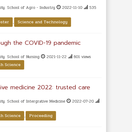
ty. School of Agro - Industry
2022-11-10
535
,
ster
Science and Technology
hrough the COVID-19 pandemic
ty. School of Nursing
2021-11-22
601 views
th Science
tive medicine 2022: trusted care
ty. School of Intergrative Medicine
2022-07-20
,
th Science
Proceeding