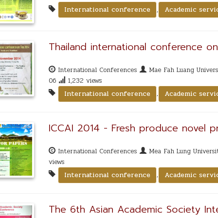
,
International conference
Academic servi
Thailand international conference o
International Conferences
Mae Fah Luang Universi
06
1,232 views
,
International conference
Academic servi
ICCAI 2014 - Fresh produce novel p
International Conferences
Mea Fah Lung Universi
views
,
International conference
Academic servi
The 6th Asian Academic Society Int