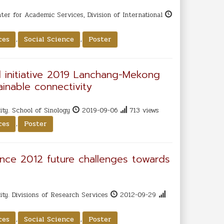
ter for Academic Services, Division of International
,
,
ces
Social Science
Poster
d initiative 2019 Lanchang-Mekong
ainable connectivity
ty. School of Sinology
2019-09-06
713 views
,
ces
Poster
ence 2012 future challenges towards
ty. Divisions of Research Services
2012-09-29
,
,
ces
Social Science
Poster