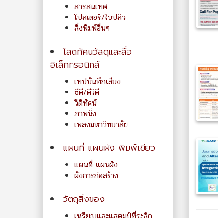
สารสนเทศ
โปสเตอร์/ใบปลิว
สิ่งพิมพ์อื่นๆ
โสตทัศนวัสดุและสื่อ
อิเล็กทรอนิกส์
เทปบันทึกเสียง
ซีดี/ดีวิดี
วีดิทัศน์
ภาพนิ่ง
เพลงมหาวิทยาลัย
แผนที่ แผนผัง พิมพ์เขียว
แผนที่ แผนผัง
ผังการก่อสร้าง
วัตถุสิ่งของ
เหรียญและแสตมป์ที่ระลึก