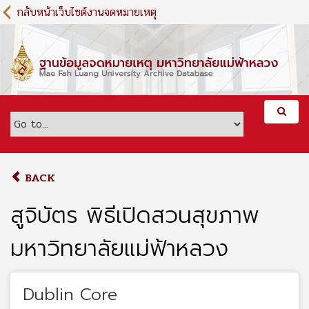
S
กลับหน้าเว็บไซต์งานจดหมายเหตุ
k
i
p
t
o
m
a
i
n
c
o
BACK
n
t
สูจิบัตร พิธีเปิดสวนสุขภาพ
e
n
มหาวิทยาลัยแม่ฟ้าหลวง
t
Dublin Core