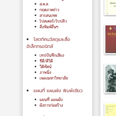
ส.ค.ส.
กฤตภาคข่าว
สารสนเทศ
โปสเตอร์/ใบปลิว
สิ่งพิมพ์อื่นๆ
โสตทัศนวัสดุและสื่อ
อิเล็กทรอนิกส์
เทปบันทึกเสียง
ซีดี/ดีวิดี
วีดิทัศน์
ภาพนิ่ง
เพลงมหาวิทยาลัย
แผนที่ แผนผัง พิมพ์เขียว
แผนที่ แผนผัง
ผังการก่อสร้าง