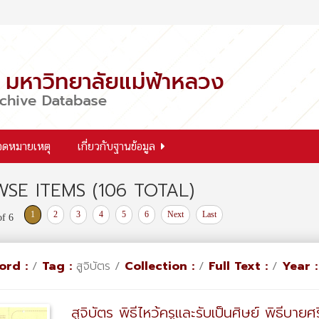
จดหมายเหตุ
เกี่ยวกับฐานข้อมูล
SE ITEMS (106 TOTAL)
1
2
3
4
5
6
Next
Last
of 6
ord :
/
Tag :
สูจิบัตร /
Collection :
/
Full Text :
/
Year :
สูจิบัตร พิธีไหว้ครูและรับเป็นศิษย์ พิธีบาย