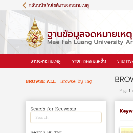
S
กลับหน้าเว็บไซต์งานจดหมายเหตุ
k
i
p
t
o
m
a
i
งานจดหมายเหตุ
รายการคอลเลคชั่น
รายการ
n
c
o
BROW
n
BROWSE ALL
Browse by Tag
t
Page 1 
e
n
t
Search for Keywords
Keyw
Search By Tag