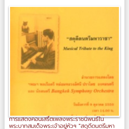
การแสดงคอนเสริ์ตเพลงพระราชนิพนธ์ใน
พระบาทสมเด็จพระเจ้าอยู่หัวฯ "สดุดีดนตรีมหา