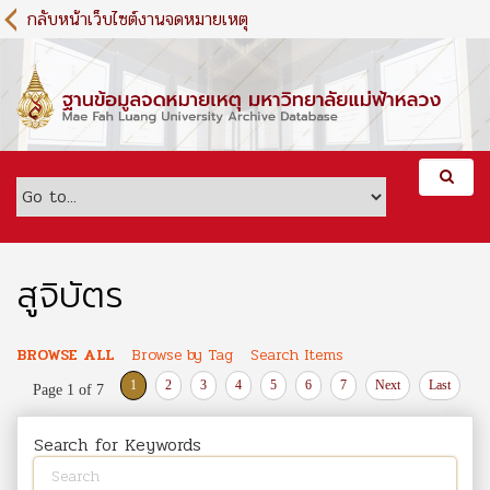
S
กลับหน้าเว็บไซต์งานจดหมายเหตุ
k
i
p
t
o
m
a
i
n
c
o
สูจิบัตร
n
t
e
BROWSE ALL
Browse by Tag
Search Items
n
1
2
3
4
5
6
7
Next
Last
Page 1 of 7
t
Search for Keywords