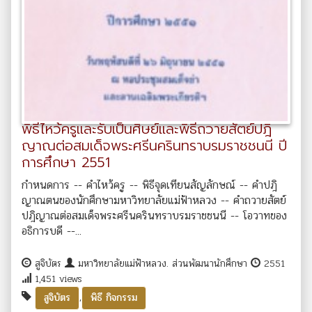
พิธีไหว้ครูและรับเป็นศิษย์และพิธีถวายสัตย์ปฎิ
ญาณต่อสมเด็จพระศรีนครินทราบรมราชชนนี ปี
การศึกษา 2551
กำหนดการ -- คำไหว้ครู -- พิธีจุดเทียนสัญลักษณ์ -- คำปฎิ
ญาณตนของนักศึกษามหาวิทยาลัยแม่ฟ้าหลวง -- คำถวายสัตย์
ปฎิญาณต่อสมเด็จพระศรีนครินทราบรมราชชนนี -- โอวาทของ
อธิการบดี --...
สูจิบัตร
มหาวิทยาลัยแม่ฟ้าหลวง. ส่วนพัฒนานักศึกษา
2551
1,451 views
,
สูจิบัตร
พิธี กิจกรรม