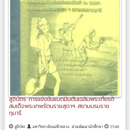
สูจิบัตร การแข่งขันแบดมินตันเฉลิมพระเกียรติ
สมเด็จพระเทพรัตนราชสุดาฯ สยามบรมราช
กุมารี
สูจิบัตร
มหาวิทยาลัยแม่ฟ้าหลวง. ส่วนพัฒนานักศึกษา
2548