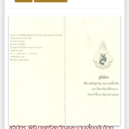
สูจิบัตร พิธีบายศรีสูขวัญและงานเลี้ยงขันโตก