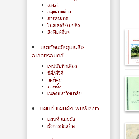
ส.ค.ส.
กฤตภาคข่าว
สารสนเทศ
โปสเตอร์/ใบปลิว
สิ่งพิมพ์อื่นๆ
โสตทัศนวัสดุและสื่อ
อิเล็กทรอนิกส์
เทปบันทึกเสียง
ซีดี/ดีวิดี
วีดิทัศน์
ภาพนิ่ง
เพลงมหาวิทยาลัย
แผนที่ แผนผัง พิมพ์เขียว
แผนที่ แผนผัง
ผังการก่อสร้าง