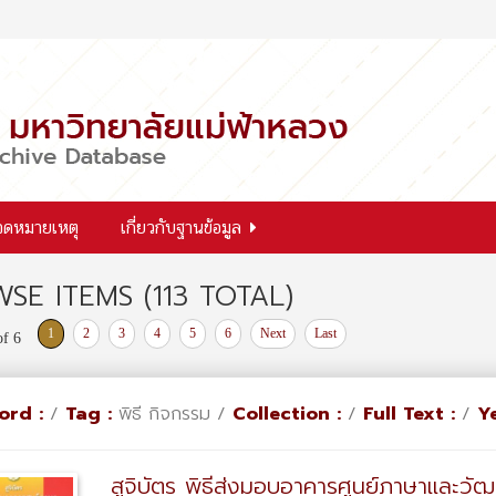
จดหมายเหตุ
เกี่ยวกับฐานข้อมูล
SE ITEMS (113 TOTAL)
1
2
3
4
5
6
Next
Last
of 6
ord :
/
Tag :
พิธี กิจกรรม /
Collection :
/
Full Text :
/
Ye
สูจิบัตร พิธีส่งมอบอาคารศูนย์ภาษาและวั