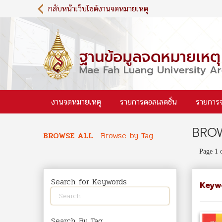
S
กลับหน้าเว็บไซต์งานจดหมายเหตุ
k
i
p
t
o
m
a
i
งานจดหมายเหตุ
รายการคอลเลคชั่น
รายการ
n
c
o
BROW
n
BROWSE ALL
Browse by Tag
t
Page 1 
e
n
t
Search for Keywords
Keyw
Search By Tag