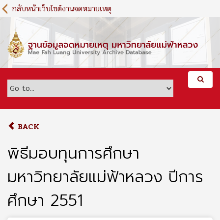
S
กลับหน้าเว็บไซต์งานจดหมายเหตุ
k
i
p
t
o
m
a
i
n
c
o
BACK
n
t
พิธีมอบทุนการศึกษา
e
n
มหาวิทยาลัยแม่ฟ้าหลวง ปีการ
t
ศึกษา 2551