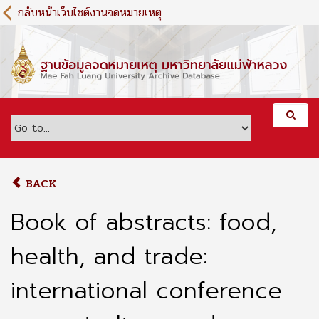
S
กลับหน้าเว็บไซต์งานจดหมายเหตุ
k
i
p
t
o
m
a
i
n
c
o
BACK
n
t
Book of abstracts: food,
e
n
health, and trade:
t
international conference