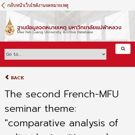
S
กลับหน้าเว็บไซต์งานจดหมายเหตุ
k
i
p
t
o
m
a
i
n
c
o
BACK
n
t
The second French-MFU
e
n
seminar theme:
t
"comparative analysis of