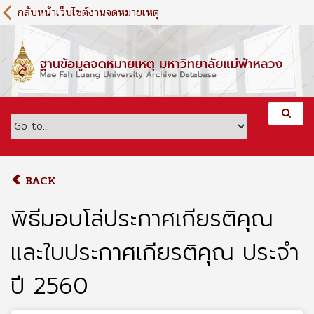
S
กลับหน้าเว็บไซต์งานจดหมายเหตุ
k
i
p
t
o
m
a
i
n
c
o
BACK
n
t
พิธีมอบโล่ประกาศเกียรติคุณ
e
n
และใบประกาศเกียรติคุณ ประจำ
t
ปี 2560