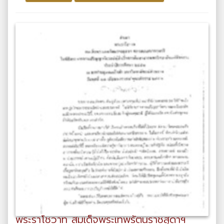
พระราโชวาท สมเด็จพระเทพรัตนราชสุดาฯ