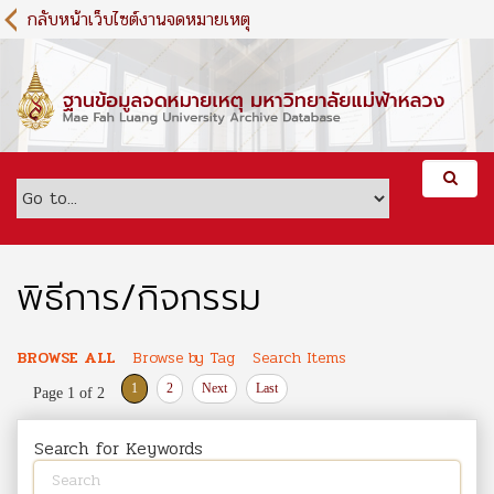
S
กลับหน้าเว็บไซต์งานจดหมายเหตุ
k
i
p
t
o
m
a
i
n
c
o
พิธีการ/กิจกรรม
n
t
e
BROWSE ALL
Browse by Tag
Search Items
n
1
2
Next
Last
Page 1 of 2
t
Search for Keywords