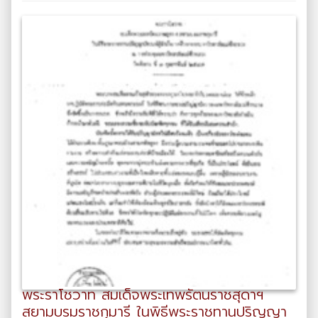
พระราโชวาท สมเด็จพระเทพรัตนราชสุดาฯ
สยามบรมราชกุมารี ในพิธีพระราชทานปริญญา