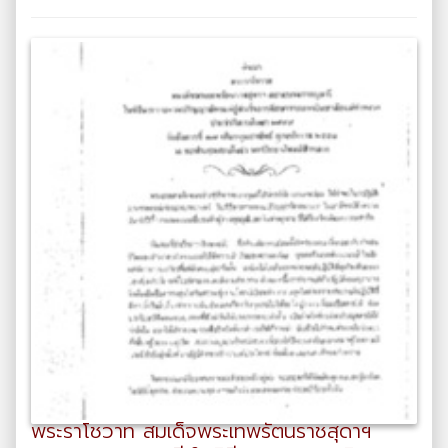
พระราโชวาท สมเด็จพระเทพรัตนราชสุดาฯ