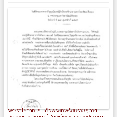
พระราโชวาท สมเด็จพระเทพรัตนราชสุดาฯ
สยามบรมราชกุมารี ในพิธีพระราชทานปริญญา