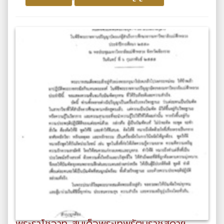
พระราโชวาท สมเด็จพระเทพรัตนราชสุดาฯ