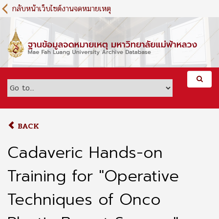
S
กลับหน้าเว็บไซต์งานจดหมายเหตุ
k
i
p
t
o
m
a
i
n
c
o
BACK
n
t
Cadaveric Hands-on
e
n
Training for "Operative
t
Techniques of Onco