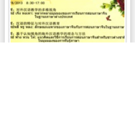
การบรรยายพิเศษ เรื่อง "ทฤษฎีและหลักการสอน
ภาษาจีน"
โปสเตอร์/ใบปลิว
มหาวิทยาลัยแม่ฟ้าหลวง. สถาบันขงจื่อ
2556-08-17
1,114 views
,
,
การบริการวิชาการ
โปสเตอร์ประชาสัมพันธ์