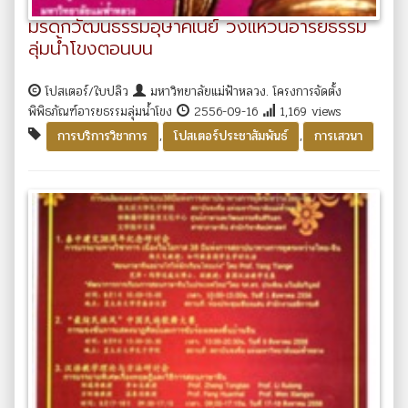
มรดกวัฒนธรรมอุษาคเนย์ วงแหวนอารยธรรม
ลุ่มน้ำโขงตอนบน
โปสเตอร์/ใบปลิว
มหาวิทยาลัยแม่ฟ้าหลวง. โครงการจัดตั้ง
พิพิธภัณฑ์อารยธรรมลุ่มน้ำโขง
2556-09-16
1,169 views
,
,
การบริการวิชาการ
โปสเตอร์ประชาสัมพันธ์
การเสวนา