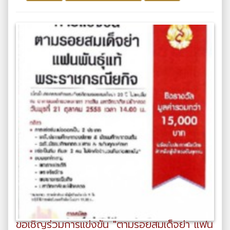
ขอเชิญร่วมการแข่งขัน "ตามรอยสมเด็จย่า แฟน