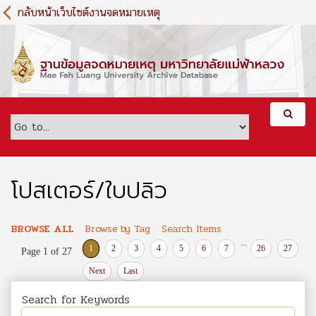
S
กลับหน้าเว็บไซต์งานจดหมายเหตุ
k
i
p
t
o
m
a
i
n
c
o
โปสเตอร์/ใบปลิว
n
t
e
BROWSE ALL
Browse by Tag
Search Items
n
...
1
2
3
4
5
6
7
26
27
Page 1 of 27
t
Next
Last
Search for Keywords