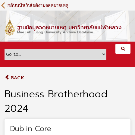
S
กลับหน้าเว็บไซต์งานจดหมายเหตุ
k
i
p
t
o
m
a
i
n
c
o
BACK
n
t
Business Brotherhood
e
n
2024
t
Dublin Core