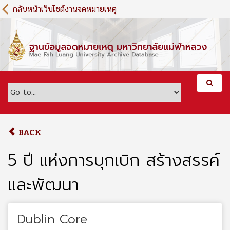
S
กลับหน้าเว็บไซต์งานจดหมายเหตุ
k
i
p
t
o
m
a
i
n
c
o
BACK
n
t
5 ปี แห่งการบุกเบิก สร้างสรรค์
e
n
และพัฒนา
t
Dublin Core