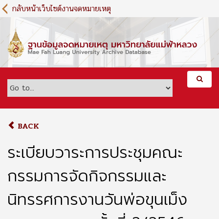
S
กลับหน้าเว็บไซต์งานจดหมายเหตุ
k
i
p
t
o
m
a
i
n
c
o
BACK
n
t
ระเบียบวาระการประชุมคณะ
e
n
กรรมการจัดกิจกรรมและ
t
นิทรรศการงานวันพ่อขุนเม็ง