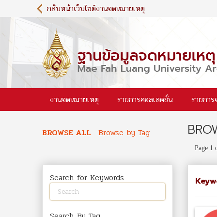
S
กลับหน้าเว็บไซต์งานจดหมายเหตุ
k
i
p
t
o
m
a
i
งานจดหมายเหตุ
รายการคอลเลคชั่น
รายการ
n
c
o
BROW
n
BROWSE ALL
Browse by Tag
t
Page 1 
e
n
t
Search for Keywords
Keyw
Search By Tag