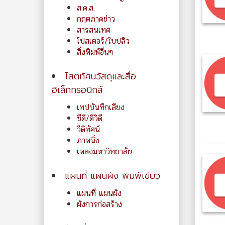
ส.ค.ส.
กฤตภาคข่าว
สารสนเทศ
โปสเตอร์/ใบปลิว
สิ่งพิมพ์อื่นๆ
โสตทัศนวัสดุและสื่อ
อิเล็กทรอนิกส์
เทปบันทึกเสียง
ซีดี/ดีวิดี
วีดิทัศน์
ภาพนิ่ง
เพลงมหาวิทยาลัย
แผนที่ แผนผัง พิมพ์เขียว
แผนที่ แผนผัง
ผังการก่อสร้าง