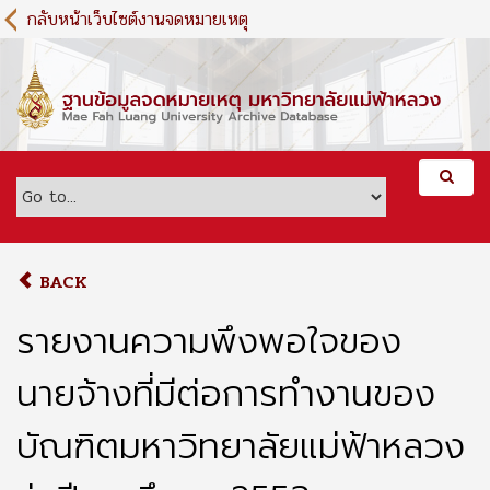
S
กลับหน้าเว็บไซต์งานจดหมายเหตุ
k
i
p
t
o
m
a
i
n
c
o
BACK
n
t
รายงานความพึงพอใจของ
e
n
นายจ้างที่มีต่อการทำงานของ
t
บัณฑิตมหาวิทยาลัยแม่ฟ้าหลวง