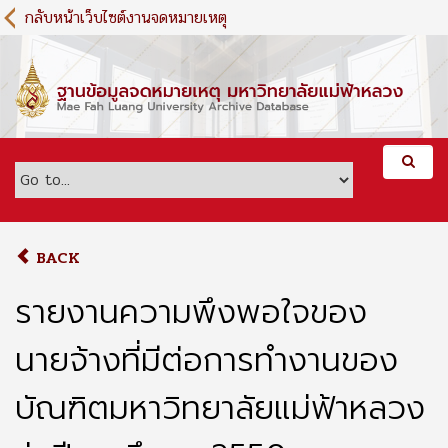
S
กลับหน้าเว็บไซต์งานจดหมายเหตุ
k
i
p
t
o
m
a
i
n
c
o
BACK
n
t
รายงานความพึงพอใจของ
e
n
นายจ้างที่มีต่อการทำงานของ
t
บัณฑิตมหาวิทยาลัยแม่ฟ้าหลวง