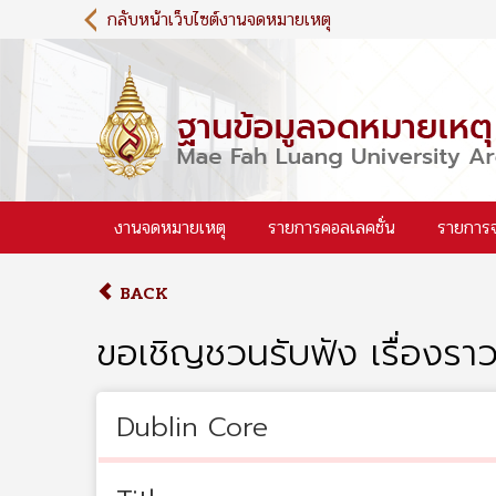
S
กลับหน้าเว็บไซต์งานจดหมายเหตุ
k
i
p
t
o
m
a
i
งานจดหมายเหตุ
รายการคอลเลคชั่น
รายการ
n
c
o
BACK
n
t
ขอเชิญชวนรับฟัง เรื่องรา
e
n
t
Dublin Core