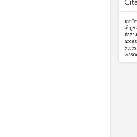
Cit
มหาวิ
เชิญช
ต่อต่
acces
https
w/80