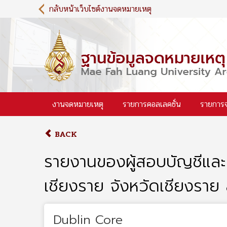
S
กลับหน้าเว็บไซต์งานจดหมายเหตุ
k
i
p
t
o
m
a
i
งานจดหมายเหตุ
รายการคอลเลคชั่น
รายการ
n
c
o
BACK
n
t
รายงานของผู้สอบบัญชีและ
e
n
เชียงราย จังหวัดเชียงราย 
t
Dublin Core