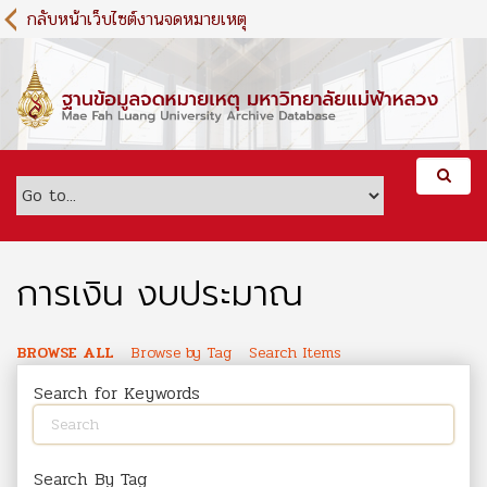
S
กลับหน้าเว็บไซต์งานจดหมายเหตุ
k
i
p
t
o
m
a
i
n
c
o
การเงิน งบประมาณ
n
t
e
BROWSE ALL
Browse by Tag
Search Items
n
Search for Keywords
t
Search By Tag