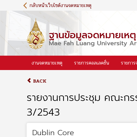
S
กลับหน้าเว็บไซต์งานจดหมายเหตุ
k
i
p
t
o
m
a
i
งานจดหมายเหตุ
รายการคอลเลคชั่น
รายการ
n
c
o
BACK
n
t
รายงานการประชุม คณะกรรม
e
n
3/2543
t
Dublin Core