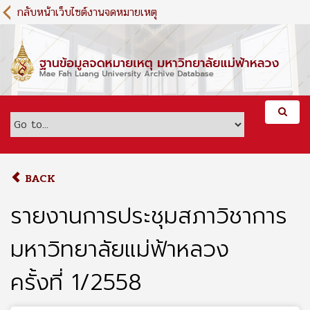
S
กลับหน้าเว็บไซต์งานจดหมายเหตุ
k
i
p
t
o
m
a
i
n
c
o
BACK
n
t
รายงานการประชุมสภาวิชาการ
e
n
มหาวิทยาลัยแม่ฟ้าหลวง
t
ครั้งที่ 1/2558