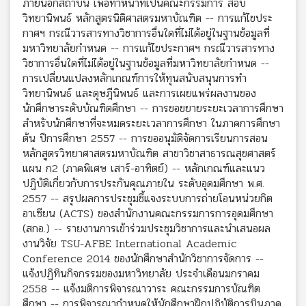
ภายนอกสถาบัน เพื่อทำหน้าที่เป็นคณะกรรมการ สอบ
วิทยานิพนธ์ หลักสูตรนิติศาสตรมหาบัณฑิต -- การแก้ไขประ
กาศฯ กรณีวารสารทางวิชาการอื่นใดที่ไม่ได้อยู่ในฐานข้อมูลที่
มหาวิทยาลัยกำหนด -- การแก้ไขประกาศฯ กรณีวารสารทาง
วิชาการอื่นใดที่ไม่ได้อยู่ในฐานข้อมูลที่มหาวิทยาลัยกำหนด --
การเปลี่ยนแปลงหลักเกณฑ์การให้ทุนสนับสนุนการทำ
วิทยานิพนธ์ และดุษฎีนิพนธ์ และการเผยแพร่ผลงานของ
นักศึกษาระดับบัณฑิตศึกษา -- การขอขยายระยะเวลาการศึกษา
สำหรับนักศึกษาที่จะหมดระยะเวลาการศึกษา ในภาคการศึกษา
ต้น ปีการศึกษา 2557 -- การขออนุมัติจัดการเรียนการสอน
หลักสูตรวิทยาศาสตรมหาบัณฑิต สาขาวิชาสาธารณสุขศาสตร์
แผน ก2 (ภาคพิเศษ เสาร์-อาทิตย์) -- หลักเกณฑ์และแนว
ปฏิบัติเกี่ยวกับการประกันคุณภายใน ระดับอุดมศึกษา พ.ศ.
2557 -- สรุปผลการประชุมชี้แจงระบบการถ่ายโอนหน่วยกิต
อาเซียน (ACTS) ของสำนักงานคณะกรรมการการอุดมศึกษา
(สกอ.) -- รายงานการเข้าร่วมประชุมวิชาการและนำเสนอผล
งานวิจัย TSU-AFBE International Academic
Conference 2014 ของนักศึกษาสำนักวิชาการจัดการ --
แจ้งปฏิทินกิจกรรมของมหาวิทยาลัย ประจำเดือนมกราคม
2558 -- แจ้งมติการพิจารณาวาระ คณะกรรมการบัณฑิต
ศึกษา -- การพิจารณากำหนดให้นักศึกษาฝึกปฏิบัติการบินภาค