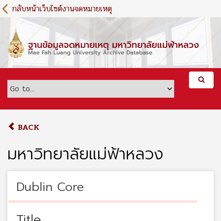
S
กลับหน้าเว็บไซต์งานจดหมายเหตุ
k
i
p
t
o
m
a
i
n
c
o
BACK
n
t
มหาวิทยาลัยแม่ฟ้าหลวง
e
n
t
Dublin Core
Title