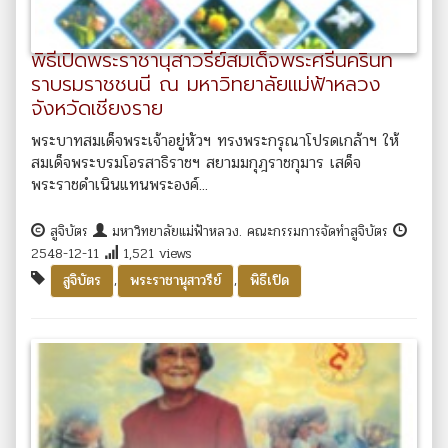
พิธีเปิดพระราชานุสาวรีย์สมเด็จพระศรีนครินท
ราบรมราชชนนี ณ มหาวิทยาลัยแม่ฟ้าหลวง
จังหวัดเชียงราย
พระบาทสมเด็จพระเจ้าอยู่หัวฯ ทรงพระกรุณาโปรดเกล้าฯ ให้
สมเด็จพระบรมโอรสาธิราชฯ สยามมกุฎราชกุมาร เสด็จ
พระราชดำเนินแทนพระองค์...
สูจิบัตร
มหาวิทยาลัยแม่ฟ้าหลวง. คณะกรรมการจัดทำสูจิบัตร
2548-12-11
1,521 views
,
,
สูจิบัตร
พระราชานุสาวรีย์
พิธีเปิด