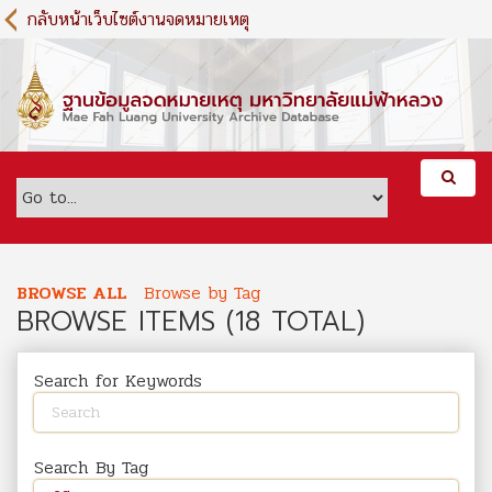
S
กลับหน้าเว็บไซต์งานจดหมายเหตุ
k
i
p
t
o
m
a
i
n
c
o
BROWSE ALL
Browse by Tag
n
BROWSE ITEMS (18 TOTAL)
t
e
n
Search for Keywords
t
Search By Tag