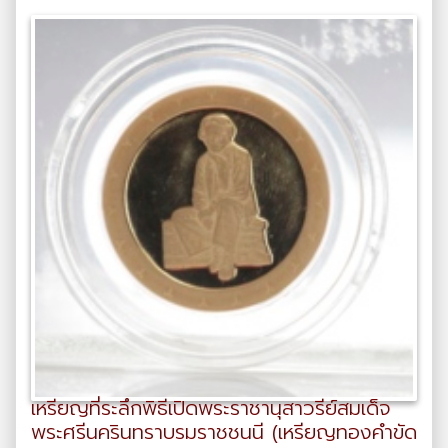
เหรียญที่ระลึกพิธีเปิดพระราชานุสาวรีย์สมเด็จ
พระศรีนครินทราบรมราชชนนี (เหรียญทองคำขัด