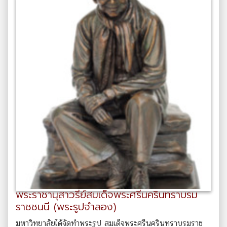
พระราชานุสาวรีย์สมเด็จพระศรีนครินทราบรม
ราชชนนี (พระรูปจำลอง)
มหาวิทยาลัยได้จัดทำพระรูป สมเด็จพระศรีนครินทราบรมราช