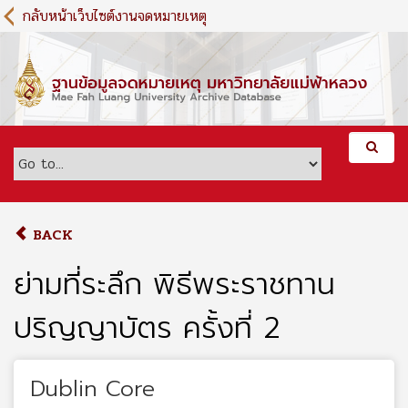
S
กลับหน้าเว็บไซต์งานจดหมายเหตุ
k
i
p
t
o
m
a
i
n
c
o
BACK
n
t
ย่ามที่ระลึก พิธีพระราชทาน
e
n
ปริญญาบัตร ครั้งที่ 2
t
Dublin Core