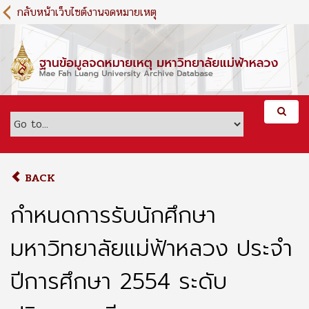
S
กลับหน้าเว็บไซต์งานจดหมายเหตุ
k
i
p
t
o
m
a
i
n
c
o
BACK
n
t
กำหนดการรับนักศึกษา
e
n
มหาวิทยาลัยแม่ฟ้าหลวง ประจำ
t
ปีการศึกษา 2554 ระดับ