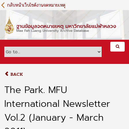
S
กลับหน้าเว็บไซต์งานจดหมายเหตุ
k
i
p
t
o
m
a
i
n
c
o
BACK
n
t
The Park. MFU
e
n
International Newsletter
t
Vol.2 (January - March