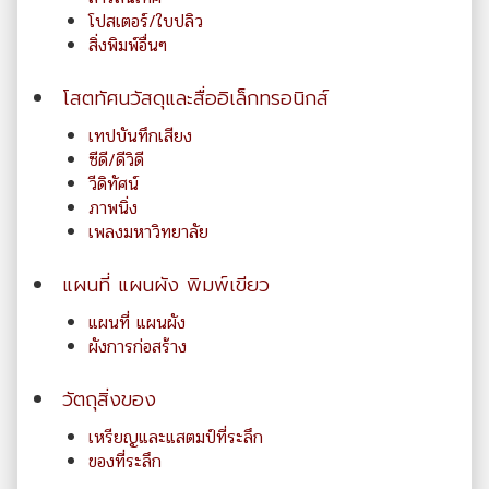
โปสเตอร์/ใบปลิว
สิ่งพิมพ์อื่นๆ
โสตทัศนวัสดุและสื่ออิเล็กทรอนิกส์
เทปบันทึกเสียง
ซีดี/ดีวิดี
วีดิทัศน์
ภาพนิ่ง
เพลงมหาวิทยาลัย
แผนที่ แผนผัง พิมพ์เขียว
แผนที่ แผนผัง
ผังการก่อสร้าง
วัตถุสิ่งของ
เหรียญและแสตมป์ที่ระลึก
ของที่ระลึก