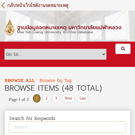
S
กลับหน้าเว็บไซต์งานจดหมายเหตุ
k
i
p
t
o
m
a
i
n
c
o
BROWSE ALL
Browse by Tag
n
BROWSE ITEMS (48 TOTAL)
t
e
1
2
3
Next
Last
Page 1 of 3
n
t
Search for Keywords