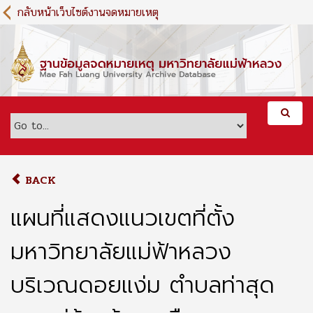
S
กลับหน้าเว็บไซต์งานจดหมายเหตุ
k
i
p
t
o
m
a
i
n
c
o
BACK
n
t
แผนที่แสดงแนวเขตที่ตั้ง
e
n
มหาวิทยาลัยแม่ฟ้าหลวง
t
บริเวณดอยแง่ม ตำบลท่าสุด