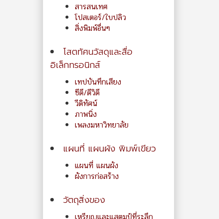
สารสนเทศ
โปสเตอร์/ใบปลิว
สิ่งพิมพ์อื่นๆ
โสตทัศนวัสดุและสื่อ
อิเล็กทรอนิกส์
เทปบันทึกเสียง
ซีดี/ดีวิดี
วีดิทัศน์
ภาพนิ่ง
เพลงมหาวิทยาลัย
แผนที่ แผนผัง พิมพ์เขียว
แผนที่ แผนผัง
ผังการก่อสร้าง
วัตถุสิ่งของ
เหรียญและแสตมป์ที่ระลึก