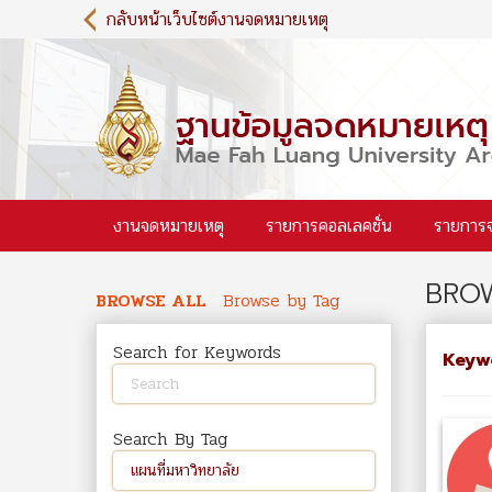
S
กลับหน้าเว็บไซต์งานจดหมายเหตุ
k
i
p
t
o
m
a
i
งานจดหมายเหตุ
รายการคอลเลคชั่น
รายการ
n
c
o
BROW
n
BROWSE ALL
Browse by Tag
t
e
Search for Keywords
Keyw
n
t
Search By Tag