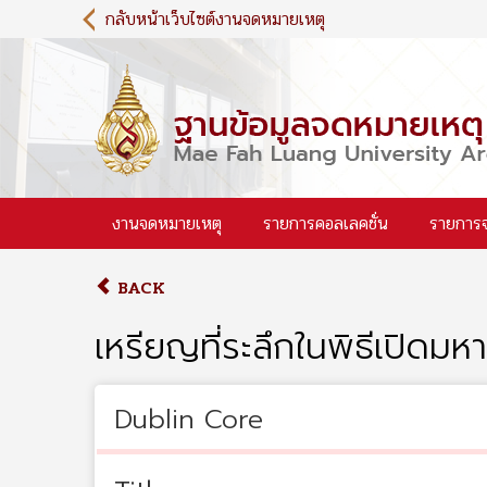
S
กลับหน้าเว็บไซต์งานจดหมายเหตุ
k
i
p
t
o
m
a
i
งานจดหมายเหตุ
รายการคอลเลคชั่น
รายการ
n
c
o
BACK
n
t
เหรียญที่ระลึกในพิธีเปิดม
e
n
t
Dublin Core