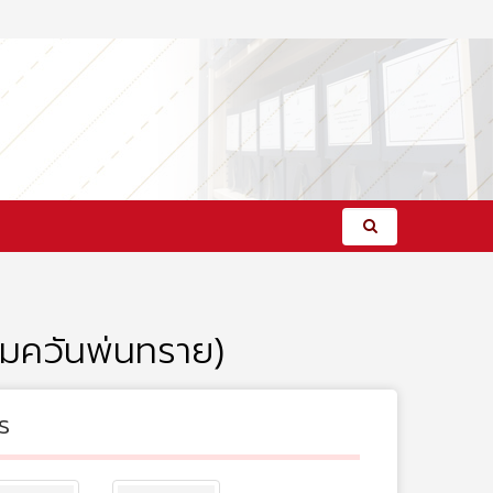
นรมควันพ่นทราย)
s