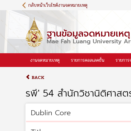
S
กลับหน้าเว็บไซต์งานจดหมายเหตุ
k
i
p
t
o
m
a
i
งานจดหมายเหตุ
รายการคอลเลคชั่น
รายการ
n
c
o
BACK
n
t
รพี' 54 สำนักวิชานิติศาสต
e
n
t
Dublin Core