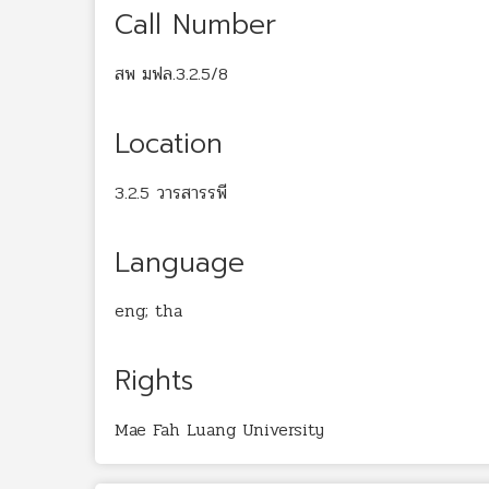
Call Number
สพ มฟล.3.2.5/8
Location
3.2.5 วารสารรพี
Language
eng; tha
Rights
Mae Fah Luang University