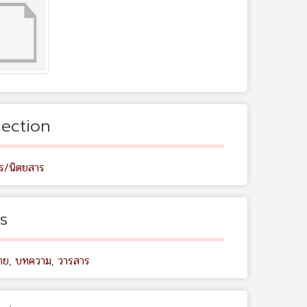
lection
ร/นิตยสาร
s
าย
,
บทความ
,
วารสาร