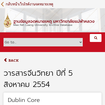
S
กลับหน้าเว็บไซต์งานจดหมายเหตุ
k
i
p
t
o
m
a
i
n
c
o
BACK
n
t
วารสารจีนวิทยา ปีที่ 5
e
n
สิงหาคม 2554
t
Dublin Core