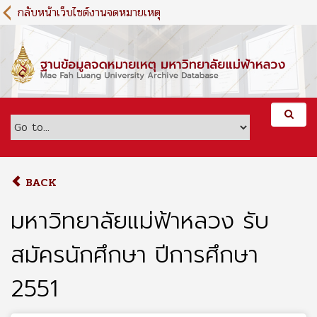
S
กลับหน้าเว็บไซต์งานจดหมายเหตุ
k
i
p
t
o
m
a
i
n
c
o
BACK
n
t
มหาวิทยาลัยแม่ฟ้าหลวง รับ
e
n
สมัครนักศึกษา ปีการศึกษา
t
2551