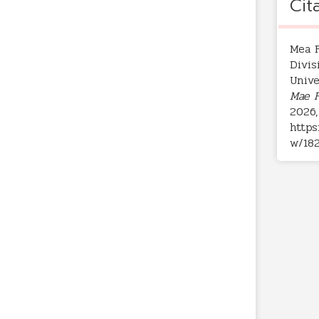
Cit
Mea F
Divis
Unive
Mae F
2026,
https
w/18