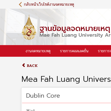
S
กลับหน้าเว็บไซต์งานจดหมายเหตุ
k
i
p
t
o
m
a
i
งานจดหมายเหตุ
รายการคอลเลคชั่น
รายการ
n
c
o
BACK
n
t
Mea Fah Luang Universi
e
n
t
Dublin Core