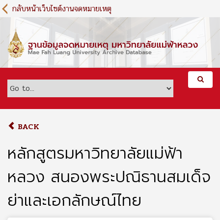
S
กลับหน้าเว็บไซต์งานจดหมายเหตุ
k
i
p
t
o
m
a
i
n
c
o
BACK
n
t
หลักสูตรมหาวิทยาลัยแม่ฟ้า
e
n
หลวง สนองพระปณิธานสมเด็จ
t
ย่าและเอกลักษณ์ไทย