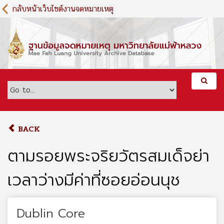
S
กลับหน้าเว็บไซต์งานจดหมายเหตุ
k
i
p
t
o
m
a
i
n
c
o
BACK
n
t
ตามรอยพระจริยวัตรสมเด็จย่า
e
n
เวลาว่างมีค่าที่ซอยอ่อนนุช
t
Dublin Core