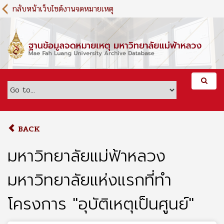
S
กลับหน้าเว็บไซต์งานจดหมายเหตุ
k
i
p
t
o
m
a
i
n
c
o
BACK
n
t
มหาวิทยาลัยแม่ฟ้าหลวง
e
n
มหาวิทยาลัยแห่งแรกที่ทำ
t
โครงการ "อุบัติเหตุเป็นศูนย์"