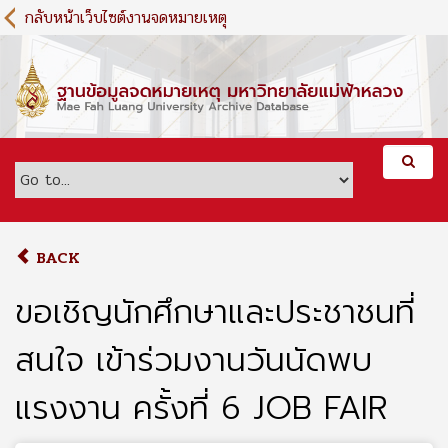
S
กลับหน้าเว็บไซต์งานจดหมายเหตุ
k
i
p
t
o
m
a
i
n
c
o
BACK
n
t
ขอเชิญนักศึกษาและประชาชนที่
e
n
สนใจ เข้าร่วมงานวันนัดพบ
t
แรงงาน ครั้งที่ 6 JOB FAIR