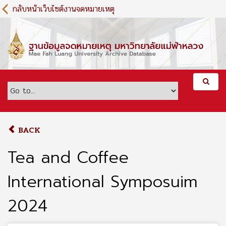
S
กลับหน้าเว็บไซต์งานจดหมายเหตุ
k
i
p
t
o
m
a
i
n
c
o
BACK
n
t
Tea and Coffee
e
n
International Symposuim
t
2024