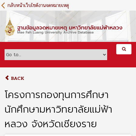
S
กลับหน้าเว็บไซต์งานจดหมายเหตุ
k
i
p
t
o
m
a
i
n
c
o
BACK
n
t
โครงการกองทุนการศึกษา
e
n
นักศึกษามหาวิทยาลัยแม่ฟ้า
t
หลวง จังหวัดเชียงราย