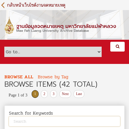
S
กลับหน้าเว็บไซต์งานจดหมายเหตุ
k
i
p
t
o
m
a
i
n
c
o
BROWSE ALL
Browse by Tag
n
BROWSE ITEMS (42 TOTAL)
t
e
1
2
3
Next
Last
Page 1 of 3
n
t
Search for Keywords