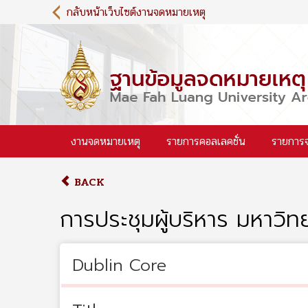
S
กลับหน้าเว็บไซต์งานจดหมายเหตุ
k
i
p
t
o
m
a
i
งานจดหมายเหตุ
รายการคอลเลคชั่น
รายการ
n
c
o
BACK
n
t
การประชุมผู้บริหาร มหาวิท
e
n
t
Dublin Core