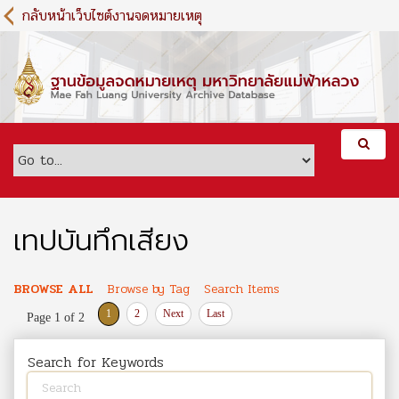
S
กลับหน้าเว็บไซต์งานจดหมายเหตุ
k
i
p
t
o
m
a
i
n
c
o
เทปบันทึกเสียง
n
t
e
BROWSE ALL
Browse by Tag
Search Items
n
1
2
Next
Last
Page 1 of 2
t
Search for Keywords