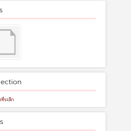
s
lection
อที่ระลึก
s