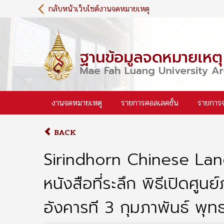
S
กลับหน้าเว็บไซต์งานจดหมายเหตุ
k
i
p
t
o
m
a
i
งานจดหมายเหตุ
รายการคอลเลคชั่น
รายการ
n
c
o
BACK
n
t
Sirindhorn Chinese La
e
n
หนังสือที่ระลึก พิธีเปิดศ
t
อังคารที 3 กุมภาพันธ์ พุ