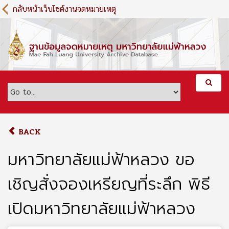
S
กลับหน้าเว็บไซต์งานจดหมายเหตุ
k
i
p
t
o
m
a
i
n
c
o
BACK
n
t
มหาวิทยาลัยแม่ฟ้าหลวง ขอ
e
n
เชิญสั่งจองเหรียญที่ระลึก พิธี
t
เปิดมหาวิทยาลัยแม่ฟ้าหลวง