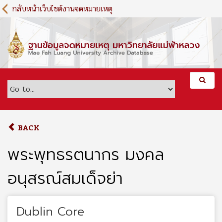
S
กลับหน้าเว็บไซต์งานจดหมายเหตุ
k
i
p
t
o
m
a
i
n
c
o
BACK
n
t
พระพุทธรตนากร มงคล
e
n
อนุสรณ์สมเด็จย่า
t
Dublin Core